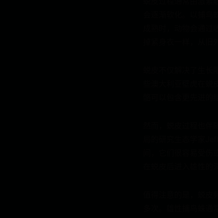
蜕皮过程通常由激素
会逐渐软化。以捕鸟
成熟时，动物会通过
掉紧身衣一样，从旧外
蜕皮不仅解决了生长
些澳大利亚壁虎在蜕
骼可以包含更先进的
然而，蜕皮过程也伴
局的研究生态学家Jef
间，它们很容易受伤
在蜕皮后进入雄性的
值得注意的是，蜕皮
多次。雄性捕鸟蛛通常