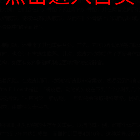
触发。在蜕皮前，动物会停止进食，身体内部开始形成新的外骨
蛛为例，它们会在旧外骨骼下长出新的外骨骼，并在两者之间形
收缩腹部，将液体挤向头腹部，从而在旧外骨骼上形成脆弱区域
骨骼中“破壳而出”。
限制问题，还带来了其他重要益处。首先，它可以帮助动物摆脱
皮时，也会让有害螨虫脱落。其次，蜕皮为动物提供了更新身体
结构，如更有效的防御机制或更精细的感觉器官。
随着风险。在蜕皮期间，动物的新皮肤非常柔软，极易受到捕食
frey E. Lovich指出：“蜕皮后，动物的外皮在不到半个小时
或被捕食。”为应对这一脆弱期，一些动物会采取特殊策略。例如
洞穴，由雄性负责保护。
频率和时机对动物的生存至关重要。以捕鸟蛛为例，雌雄个体在
在3到7年内达到成熟，而雌性则需要4到10年。这种差异反映