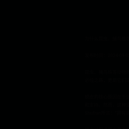
为什么昆虫、捕鸟蛛
发布时间：2024-09-0
昆虫、捕鸟蛛等动物
必经之路，更是它们
蜕皮的核心原因在于
和支持。然而，这种坚
Shufran所言：“