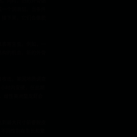
骼。同时，旧的外骨骼
成一个润滑层。当条件
。接下来，它们会像脱
体表寄生虫。例如，一
结构的机会。新的外骨
者攻击。美国地质调查
到几个小时内变硬，在此期
，雌性美洲螯龙虾会
达到最大尺寸前要蜕皮
了不同性别在生长和繁