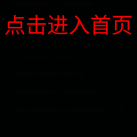
下是详细的图文教程，希望对你有帮助。
点击进入首页
boot怎么设置u盘为第一启动项？
1、首先按下开机键，按住FN并点击F2。
2、进入BIOS界面中，选择boot。
3、找到USB HDD和对应U盘的名称。
4、FN和F6调到第一位，点击FN加F10保存。
上述是boot设置u盘位第一启动项的图文教程，你学会
了吗？